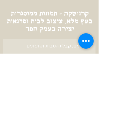
קרנושקה - תמונות ממוסגרות
בעץ מלא, עיצוב לבית וסדנאות
יצירה בעמק חפר
לעדכונים, קבלת הטבות וקופונים
להרשמה
צרו איתי קשר
karniunger@gmail.com
972-52-3423670+