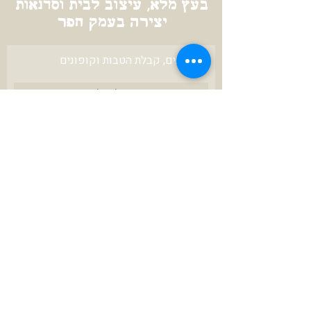
בעץ מלא, עיצוב לבית וסדנאות
יצירה בעמק חפר
לעדכונים, קבלת הטבות וקופונים
להרשמה
צרו איתי קשר
karniunger@gmail.com
972-52-3423670+
ניתן לשלם ב
תנאי שירות ושימוש באתר