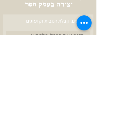
יצירה בעמק חפר
לעדכונים, קבלת הטבות וקופונים
להרשמה
צרו איתי קשר
karniunger@gmail.com
972-52-3423670+
ניתן לשלם ב
תנאי שירות ושימוש באתר
הצהרת נגישות