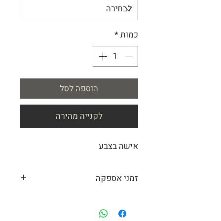
כמות
*
הוספה לסל
לקנייה מהירה
אישה בצבע
זמני אספקה
מכיוון שאנחנו מייצרים עבור כל לקוח את
התמונות המתאימות לו, זמן הייצור המשוער
הוא כ-14 ימי עבודה. התמונות מיוצרות לפי