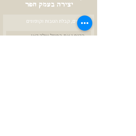
יצירה בעמק חפר
לעדכונים, קבלת הטבות וקופונים
להרשמה
צרו איתי קשר
karniunger@gmail.com
972-52-3423670+
ניתן לשלם ב
תנאי שירות ושימוש באתר
הצהרת נגישות