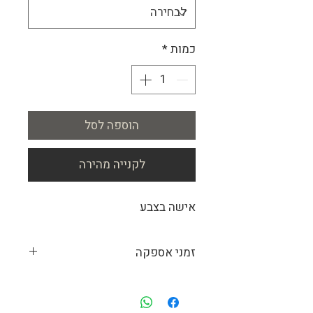
כמות
*
הוספה לסל
לקנייה מהירה
אישה בצבע
זמני אספקה
מכיוון שאנחנו מייצרים עבור כל לקוח את
התמונות המתאימות לו, זמן הייצור המשוער
הוא כ-14 ימי עבודה. התמונות מיוצרות לפי