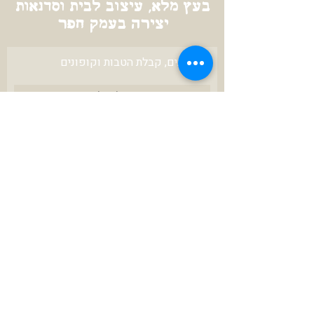
בעץ מלא, עיצוב לבית וסדנאות
יצירה בעמק חפר
לעדכונים, קבלת הטבות וקופונים
להרשמה
צרו איתי קשר
karniunger@gmail.com
972-52-3423670+
ניתן לשלם ב
תנאי שירות ושימוש באתר