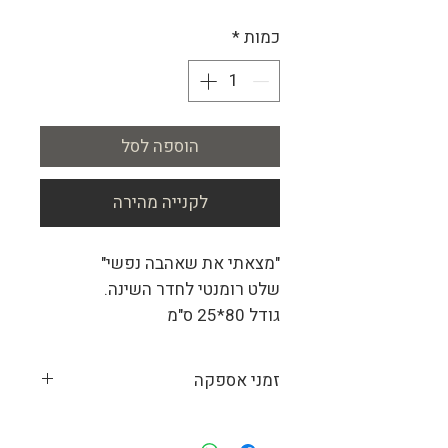
כמות
*
הוספה לסל
לקנייה מהירה
"מצאתי את שאהבה נפשי"
שלט רומנטי לחדר השינה.
גודל 80*25 ס"מ
מסגרת מעץ מלא בגימר גס
זמני אספקה
מכיוון שאנחנו מייצרים עבור כל לקוח את
התמונות המתאימות לו, זמן הייצור המשוער