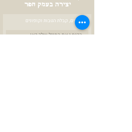
יצירה בעמק חפר
לעדכונים, קבלת הטבות וקופונים
להרשמה
צרו איתי קשר
karniunger@gmail.com
972-52-3423670+
ניתן לשלם ב
תנאי שירות ושימוש באתר
הצהרת נגישות