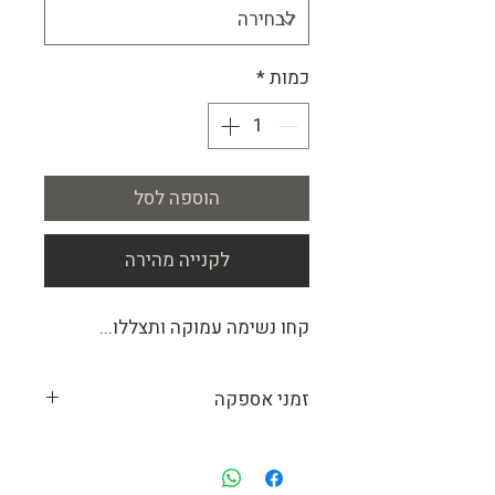
כמות
*
הוספה לסל
לקנייה מהירה
קחו נשימה עמוקה ותצללו...
זמני אספקה
מכיוון שאנחנו מייצרים עבור כל לקוח את
התמונות המתאימות לו, זמן הייצור המשוער
הוא כ-14 ימי עבודה. התמונות מיוצרות לפי