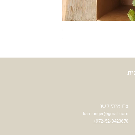
מארז - מפתח לבית
מחיר
ית
צרו איתי קשר
karniunger@gmail.com
972-52-3423670+